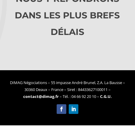
DANS LES PLUS BREFS
DÉLAIS
DIMAG Négociations – 55 impasse André Brunel, Z.A. La Bausse –
30360 Deaux – France – Siret : 84433627100011 –
contact@dimag.fr
– Tél. : 04 66 92 20 10 –
C.G.U.