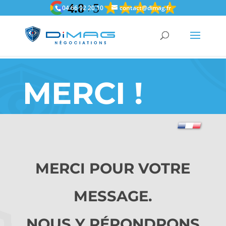
gtag('config', 'AW-11189594218');
gtag('config', 'AW-11189594218');
04 66 92 20 10
contact@dimag.fr
MERCI !
MERCI POUR VOTRE
MESSAGE.
NOUS Y RÉPONDRONS