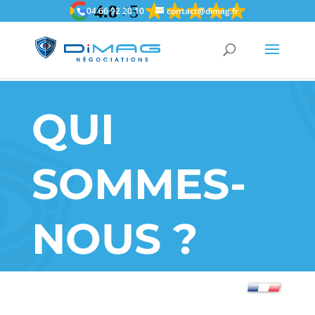
gtag('config', 'AW-11189594218');
gtag('config', 'AW-11189594218');
04 66 92 20 10
contact@dimag.fr
QUI
SOMMES-
NOUS ?